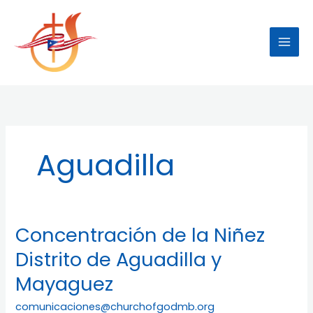
Skip
to
content
Aguadilla
Concentración de la Niñez
Concentración
de
Distrito de Aguadilla y
la
Mayaguez
Niñez
Distrito
comunicaciones@churchofgodmb.org