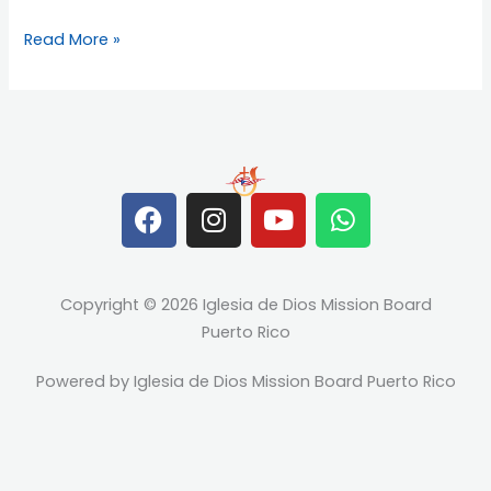
de
Aguadilla
Read More »
y
Mayaguez
F
I
Y
W
a
n
o
h
c
s
u
a
e
t
t
t
Copyright © 2026 Iglesia de Dios Mission Board
b
a
u
s
Puerto Rico
o
g
b
a
o
r
e
p
Powered by Iglesia de Dios Mission Board Puerto Rico
k
a
p
m